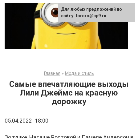
Перейти
Для любых предложений по
к
сайту: tororo@cp9.ru
контенту
Главная
»
Мода и стиль
Самые впечатляющие выходы
Лили Джеймс на красную
дорожку
05.04.2022
18:00
Золушке, Наташе Ростовой и Памеле Андерсон в