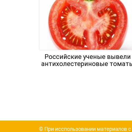
Российские ученые вывели
антихолестериновые томат
Навигация
по
записям
© При исспользовании материалов с с