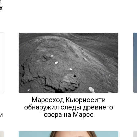
м
х
Марсоход Кьюриосити
обнаружил следы древнего
и
озера на Марсе