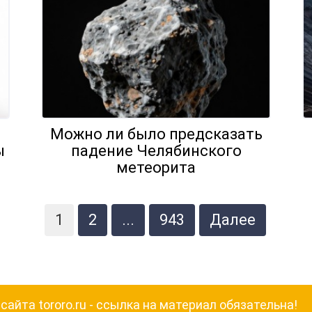
Можно ли было предсказать
ы
падение Челябинского
метеорита
1
2
...
943
Далее
айта tororo.ru - ссылка на материал обязательна!