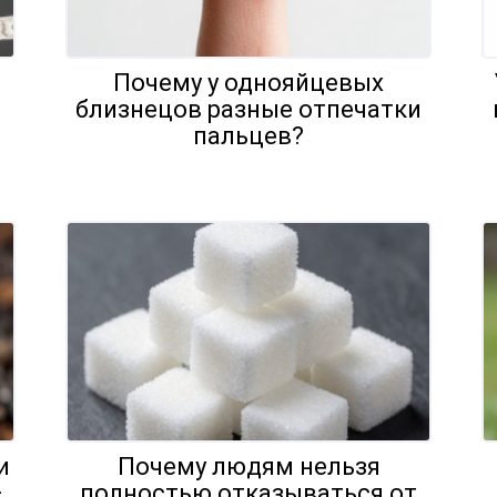
Почему у однояйцевых
близнецов разные отпечатки
пальцев?
и
Почему людям нельзя
—
полностью отказываться от