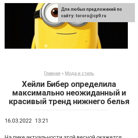
Перейти
Для любых предложений по
к
сайту: tororo@cp9.ru
контенту
Главная
»
Мода и стиль
Хейли Бибер определила
максимально неожиданный и
красивый тренд нижнего белья
16.03.2022
13:21
На пике актуальности этой весной окажется