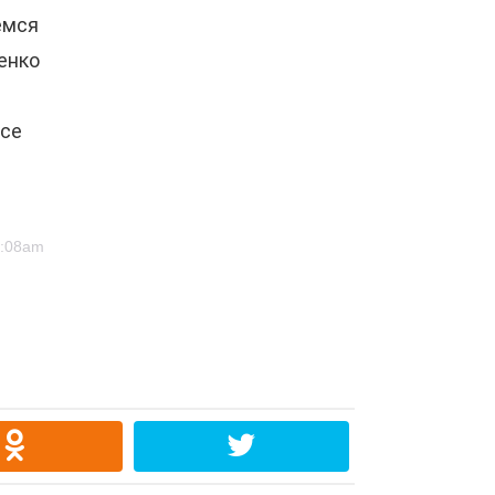
емся
енко
nce
7:08am