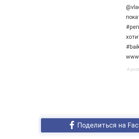
@vla
пока
#рег
хоти
#bai
www.
A pos
Поделиться на Fac