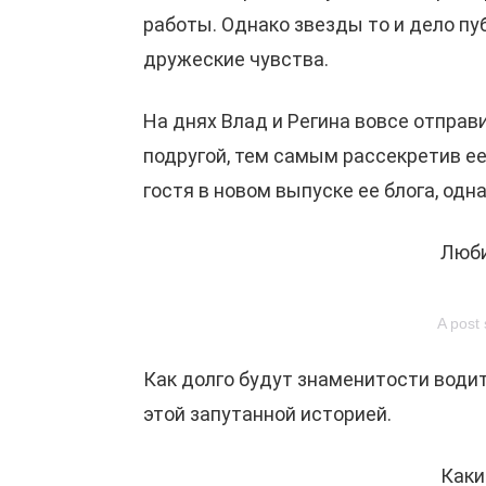
работы. Однако звезды то и дело п
дружеские чувства.
На днях Влад и Регина вовсе отправ
подругой, тем самым рассекретив ее 
гостя в новом выпуске ее блога, одн
Люби
A post
Как долго будут знаменитости водит
этой запутанной историей.
Каки