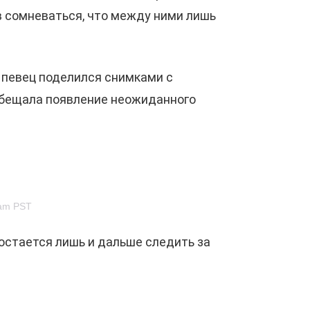
в сомневаться, что между ними лишь
а певец поделился снимками с
а обещала появление неожиданного
3am PST
 остается лишь и дальше следить за