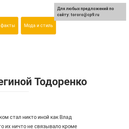
Для любых предложений по
сайту: tororo@cp9.ru
 факты
Мода и стиль
Региной Тодоренко
ком стал никто иной как Влад
то их ничто не связывало кроме