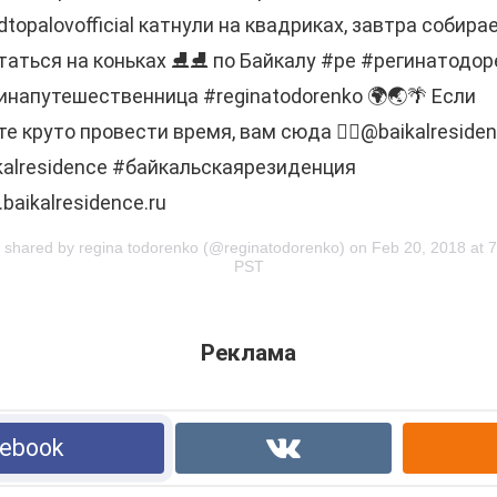
dtopalovofficial катнули на квадриках, завтра собира
таться на коньках ⛸⛸ по Байкалу #ре #регинатодор
инапутешественница #reginatodorenko 🌍🌏🌴 Если
те круто провести время, вам сюда 👉🏻@baikalreside
kalresidence #байкальскаярезиденция
baikalresidence.ru
t shared by regina todorenko (@reginatodorenko) on Feb 20, 2018 at 
PST
Реклама
ebook