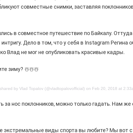
убликуют совместные снимки, заставляя поклоннико
ились в совместное путешествие по Байкалу. Оттуд
интригу. Дело в том, что у себя в Instagram Регин
ако Влад не мог не опубликовать красивые кадры.
те зиму? ☃️☃️☃️
 shared by Vlad Topalov (@vladtopalovofficial) on Feb 20, 2018 at 2:3
ь за нос поклонников, можно только гадать. Нам же
е экстремальные виды спорта вы любите? Мы вот с