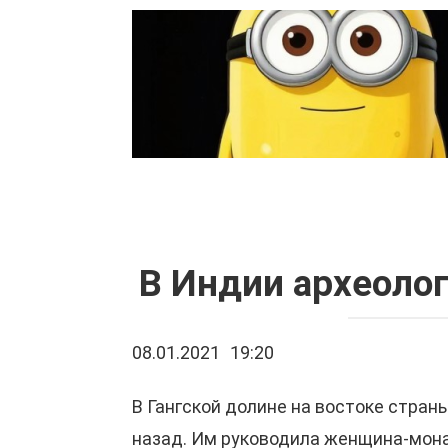
Перейти
к
контенту
В Индии археоло
08.01.2021
19:20
В Гангской долине на востоке стра
назад. Им руководила женщина-монах