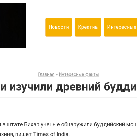
Новости
Креатив
Интересные
Главная
»
Интересные факты
ги изучили древний будд
ны в штате Бихар ученые обнаружили буддийский мо
иня, пишет Times of India.