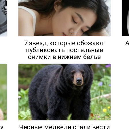
7 звезд, которые обожают
А
публиковать постельные
снимки в нижнем белье
у
Черные медведи стали вести