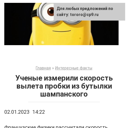
Перейти
Для любых предложений по
к
сайту: tororo@cp9.ru
контенту
Главная
»
Интересные факты
Ученые измерили скорость
вылета пробки из бутылки
шампанского
02.01.2023
14:22
Французские физики рассчитали скорость