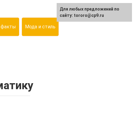
Для любых предложений по
сайту: tororo@cp9.ru
 факты
Мода и стиль
матику