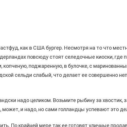
астфуд, как в США бургер. Несмотря на то что мес
дерландах повсюду стоят селедочные киоски, где 
м, копченую, поджаренную, в булочке, с маринованн
андской сельди слабый, что делает ее совершенно не
андски надо целиком. Возьмите рыбину за хвостик, з
 может, и надо, но сами голландцы успевают это де
ить. По крайней мере так ее готовят уличные продав