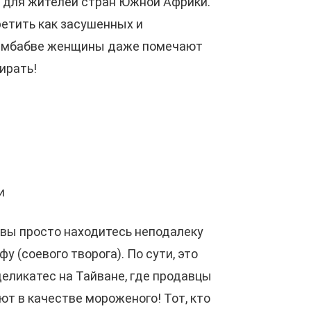
 для жителей стран Южной Африки.
ретить как засушенных и
 Зимбабве женщины даже помечают
ирать!
и
, вы просто находитесь неподалеку
 (соевого творога). По сути, это
деликатес на Тайване, где продавцы
ют в качестве мороженого! Тот, кто