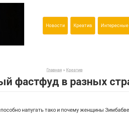
Новости
Креатив
Интересные
Главная
»
Креатив
й фастфуд в разных стр
м способно напугать тако и почему женщины Зимбабв