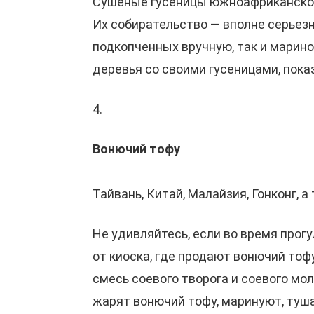
Сушеные гусеницы южноафриканског
Их собирательство — вполне серьезн
подкопченных вручную, так и марин
деревья со своими гусеницами, пока
4.
Вонючий тофу
Тайвань, Китай, Малайзия, Гонконг,
Не удивляйтесь, если во время прогу
от киоска, где продают вонючий тоф
смесь соевого творога и соевого мо
жарят вонючий тофу, маринуют, тушат