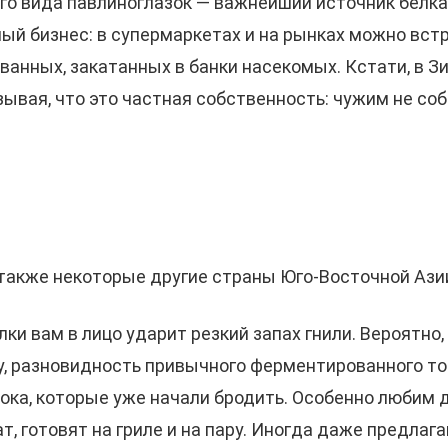
о вида павлиноглазок — важнейший источник белка
ый бизнес: в супермаркетах и на рынках можно вст
ованных, закатанных в банки насекомых. Кстати, в
зывая, что это частная собственность: чужим не соб
 а также некоторые другие страны Юго-Восточной Ази
лки вам в лицо ударит резкий запах гнили. Вероятно
у, разновидность привычного ферментированного тофу
лока, которые уже начали бродить. Особенно любим 
, готовят на гриле и на пару. Иногда даже предлага