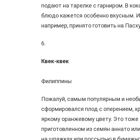
подают на тарелке с гарниром. В ко
блюдо кажется особенно вкусным. Ин
например, принято готовить на Пасху
6.
Квек-квек
Филиппины
Пожалуй, самым популярным и необы
сформировался плод с оперением, хр
яркому оранжевому цвету. Это тоже 
приготовленном из семян аннато ил
на шпажках или россыпью в бумажно