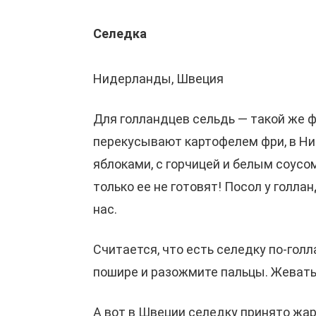
Селедка
Нидерланды, Швеция
Для голландцев сельдь — такой же ф
перекусывают картофелем фри, в Ни
яблоками, с горчицей и белым соусо
только ее не готовят! Посол у голл
нас.
Считается, что есть селедку по-голл
пошире и разожмите пальцы. Жевать,
А вот в Швеции селедку принято жар