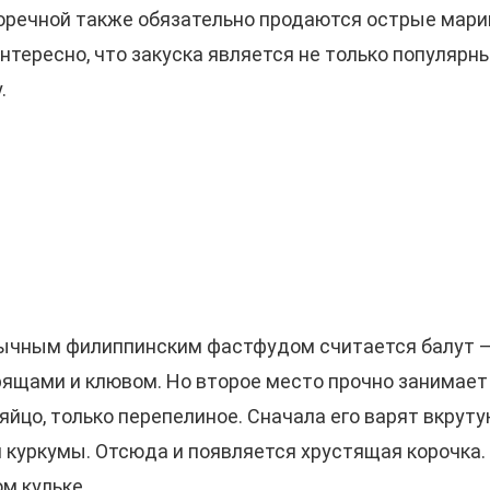
коречной также обязательно продаются острые мари
тересно, что закуска является не только популярны
.
чным филиппинским фастфудом считается балут — в
ящами и клювом. Но второе место прочно занимает 
яйцо, только перепелиное. Сначала его варят вкруту
и куркумы. Отсюда и появляется хрустящая корочка.
м кульке.