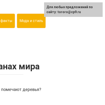
Для любых предложений по
сайту: tororo@cp9.ru
 факты
Мода и стиль
анах мира
е помечают деревья?