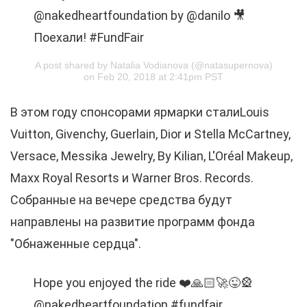
@nakedheartfoundation by @danilo 🎥
Поехали! #FundFair
A post shared by Natalia Vodianova (@natasupernova)
on Feb 20, 2018 at 2:41pm PST
В этом году спонсорами ярмарки сталиLouis
Vuitton, Givenchy, Guerlain, Dior и Stella McCartney,
Versace, Messika Jewelry, By Kilian, L'Oréal Makeup,
Maxx Royal Resorts и Warner Bros. Records.
Собранные на вечере средства будут
направлены на развитие программ фонда
"Обнаженные сердца".
Hope you enjoyed the ride ❤️🙏🏻🚀😜🎡
@nakedheartfoundation #fundfair